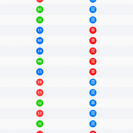
05
双
11
双
15
单
09
单
14
双
06
双
15
单
19
双
13
双
22
单
13
双
11
双