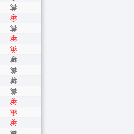
错
中
错
中
中
错
错
错
错
中
中
中
错