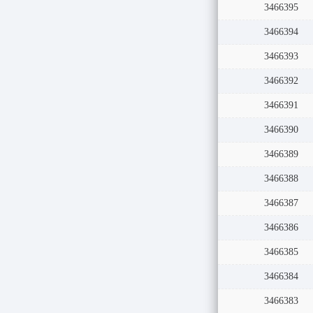
3466395
3466394
3466393
3466392
3466391
3466390
3466389
3466388
3466387
3466386
3466385
3466384
3466383