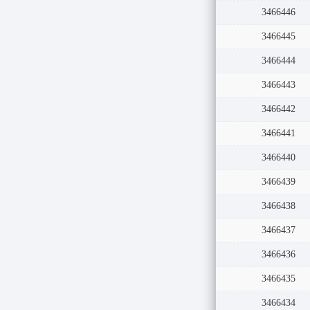
3466446
3466445
3466444
3466443
3466442
3466441
3466440
3466439
3466438
3466437
3466436
3466435
3466434