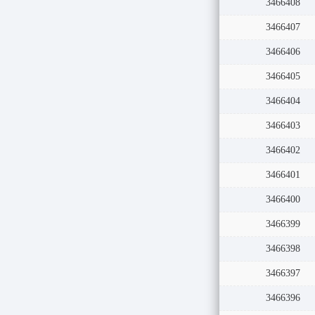
3466408
3466407
3466406
3466405
3466404
3466403
3466402
3466401
3466400
3466399
3466398
3466397
3466396