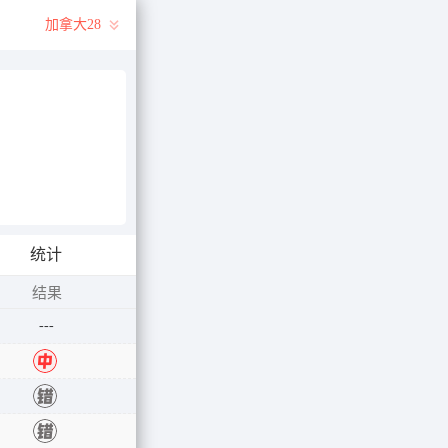
加拿大28
统计
结果
---
中
错
错