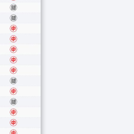
错
错
中
中
中
中
中
错
中
错
中
中
中