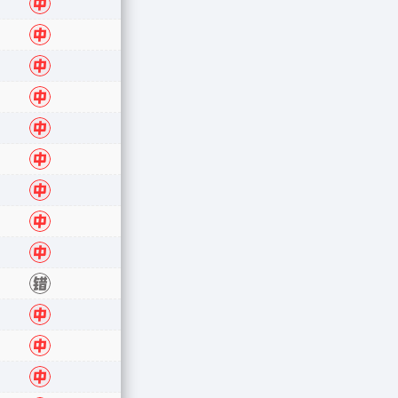
中
中
中
中
中
中
中
中
中
错
中
中
中