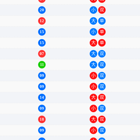
20
小
双
12
大
单
15
小
单
15
大
单
07
大
双
11
大
双
09
小
双
09
小
双
14
大
双
09
小
双
18
大
双
09
小
双