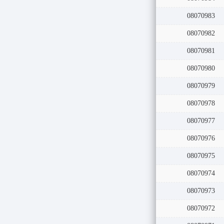
08070983
08070982
08070981
08070980
08070979
08070978
08070977
08070976
08070975
08070974
08070973
08070972