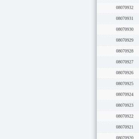
08070932
08070931
08070930
08070929
08070928
08070927
08070926
08070925
08070924
08070923
08070922
08070921
08070920