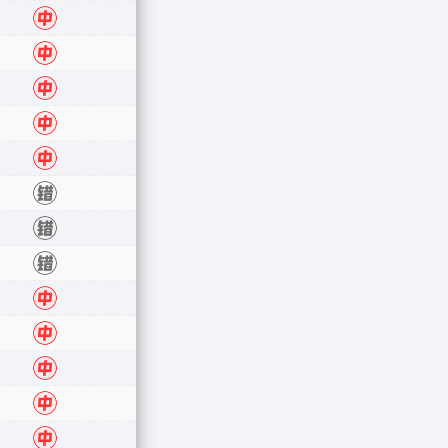
中
中
中
中
中
错
错
错
中
中
中
中
中