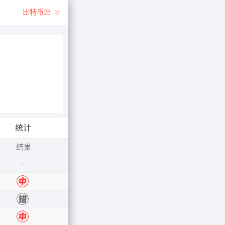
比特币28
统计
结果
---
中
错
中