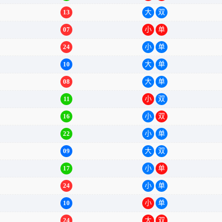
13
大
双
07
小
单
24
小
单
10
大
单
08
大
单
11
小
双
16
小
双
22
小
单
09
大
双
17
小
单
24
小
单
10
小
单
24
大
双