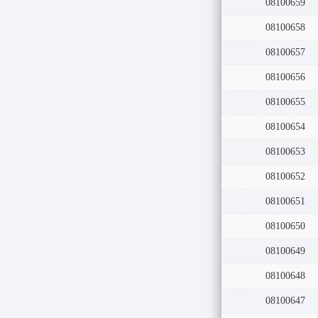
08100659
08100658
08100657
08100656
08100655
08100654
08100653
08100652
08100651
08100650
08100649
08100648
08100647