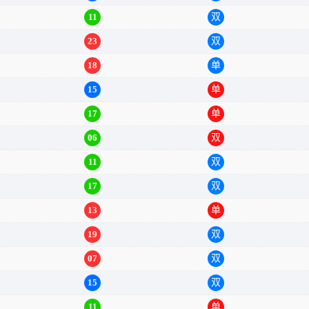
11
双
23
双
18
单
15
单
17
单
06
双
11
双
17
双
13
单
19
双
07
双
15
双
11
单