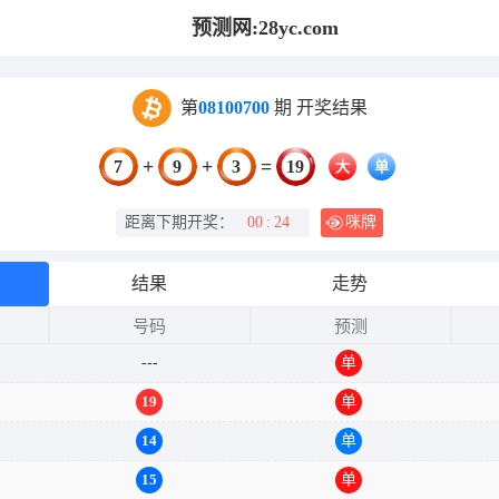
预测网:28yc.com
第
08100700
期 开奖结果
+
+
=
7
9
3
19
大
单
距离下期开奖：
00
:
24
咪牌
结果
走势
号码
预测
---
单
19
单
14
单
15
单