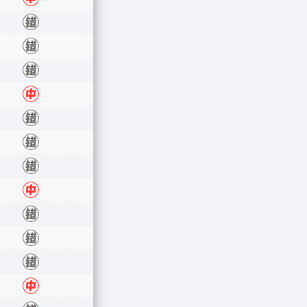
错
错
错
中
错
错
错
中
错
错
错
中