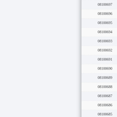
08100697
08100696
08100695
08100694
08100693
08100692
08100691
08100690
08100689
08100688
08100687
08100686
08100685