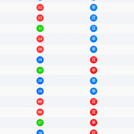
12
单
13
双
11
双
24
单
18
单
20
双
11
单
10
单
10
单
08
双
08
双
17
单
20
双