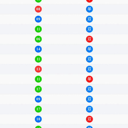
08
单
09
双
11
双
06
双
14
单
11
双
13
双
11
单
17
双
09
双
17
双
10
双