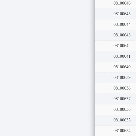
08100646
08100645
08100644
08100643
08100642
08100641
08100640
08100639
08100638
08100637
08100636
08100635
08100634