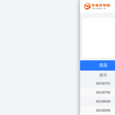
预测
期号
08100701
08100700
08100699
08100698