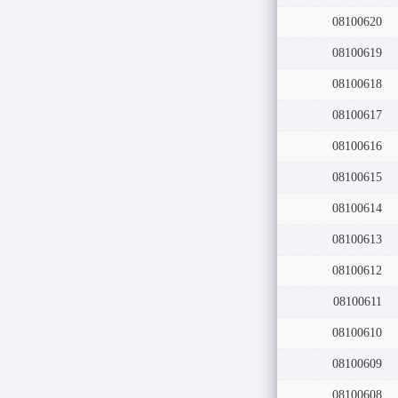
08100620
08100619
08100618
08100617
08100616
08100615
08100614
08100613
08100612
08100611
08100610
08100609
08100608