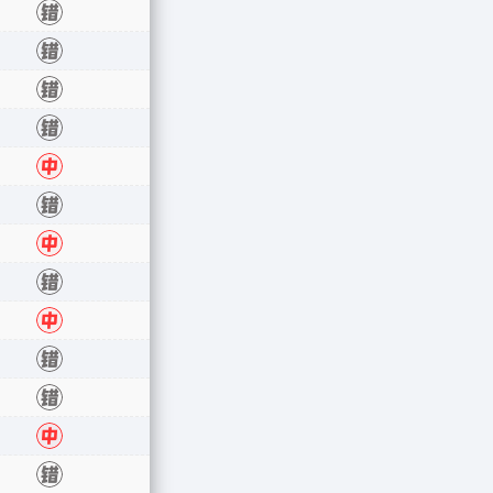
错
错
错
错
中
错
中
错
中
错
错
中
错