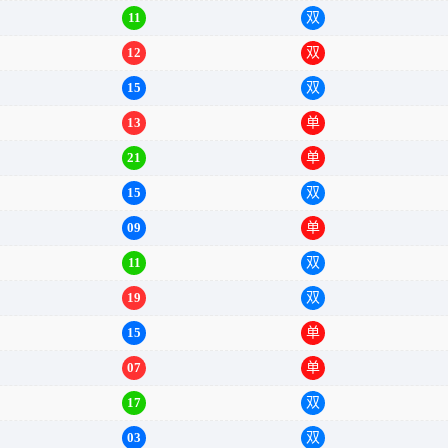
11
双
12
双
15
双
13
单
21
单
15
双
09
单
11
双
19
双
15
单
07
单
17
双
03
双