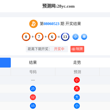
预测网:28yc.com
第
08060523
期 开奖结果
+
+
=
0
7
6
13
小
单
距离下期开奖：
开奖中
咪牌
结果
走势
号码
预测
---
大
单
13
小
25
大
12
大