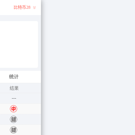
比特币28
统计
结果
---
中
中
错