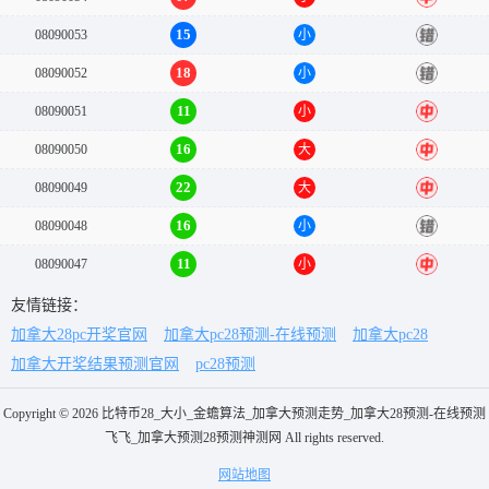
15
08090053
小
错
18
08090052
小
错
11
08090051
小
中
16
08090050
大
中
22
08090049
大
中
16
08090048
小
错
11
08090047
小
中
友情链接：
加拿大28pc开奖官网
加拿大pc28预测-在线预测
加拿大pc28
加拿大开奖结果预测官网
pc28预测
Copyright © 2026 比特币28_大小_金蟾算法_加拿大预测走势_加拿大28预测-在线预测
飞飞_加拿大预测28预测神测网 All rights reserved.
网站地图