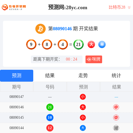
预测网:28yc.com
比特币28
第
08090146
期 开奖结果
+
+
=
9
8
4
21
大
单
距离下期开奖：
00
:
24
咪牌
预测
结果
走势
统计
期号
号码
预测
结果
08090147
---
小
---
双
21
08090146
大
中
10
08090145
小
中
12
08090144
大
错