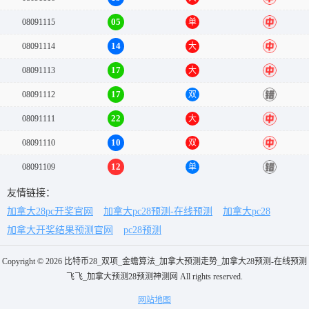
05
08091115
单
中
14
08091114
大
中
17
08091113
大
中
17
08091112
双
错
22
08091111
大
中
10
08091110
双
中
12
08091109
单
错
友情链接：
加拿大28pc开奖官网
加拿大pc28预测-在线预测
加拿大pc28
加拿大开奖结果预测官网
pc28预测
Copyright © 2026 比特币28_双项_金蟾算法_加拿大预测走势_加拿大28预测-在线预测
飞飞_加拿大预测28预测神测网 All rights reserved.
网站地图