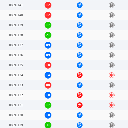
12
08091141
单
错
12
08091140
单
错
17
08091139
双
错
21
08091138
双
错
09
08091137
双
错
09
08091136
双
错
18
08091135
单
错
14
08091134
双
中
08
08091133
单
错
10
08091132
双
中
17
08091131
大
中
10
08091130
单
错
11
08091129
双
错