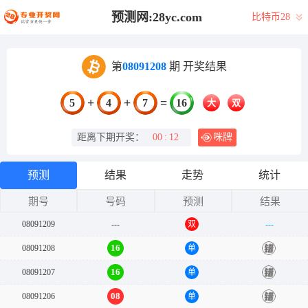
预测网:28yc.com
比特币28
第
08091208
期 开奖结果
+
+
=
5
4
7
16
大
双
距离下期开奖：
00
:
12
咪牌
预测
结果
走势
统计
期号
号码
预测
结果
08091209
---
双
---
16
08091208
单
错
16
08091207
单
错
08
08091206
单
错