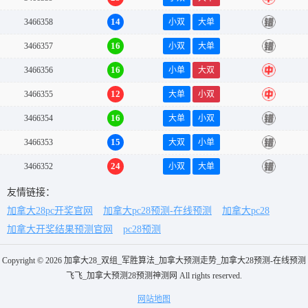
14
3466358
小双
大单
错
16
3466357
小双
大单
错
16
3466356
小单
大双
中
12
3466355
大单
小双
中
16
3466354
大单
小双
错
15
3466353
大双
小单
错
24
3466352
小双
大单
错
友情链接：
加拿大28pc开奖官网
加拿大pc28预测-在线预测
加拿大pc28
加拿大开奖结果预测官网
pc28预测
Copyright © 2026 加拿大28_双组_军胜算法_加拿大预测走势_加拿大28预测-在线预测
飞飞_加拿大预测28预测神测网 All rights reserved.
网站地图