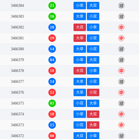
21
3466384
小单
大双
错
16
3466383
大单
小双
错
20
3466382
大双
小单
中
19
3466381
大单
小双
中
14
3466380
大单
小双
错
04
3466379
小单
大双
错
18
3466378
大双
小单
中
14
3466377
大单
小双
错
12
3466376
大单
小双
中
05
3466375
小双
大单
错
18
3466374
小单
大双
中
15
3466373
小双
大单
中
08
3466372
大双
小单
错