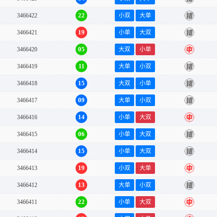
22
3466422
小双
大单
错
19
3466421
小单
大双
错
05
3466420
大双
小单
中
11
3466419
大单
小双
错
15
3466418
大双
小单
错
09
3466417
大单
小双
错
14
3466416
小单
大双
中
06
3466415
小单
大双
错
15
3466414
小单
大双
错
19
3466413
小双
大单
中
13
3466412
大单
小双
错
22
3466411
小单
大双
中