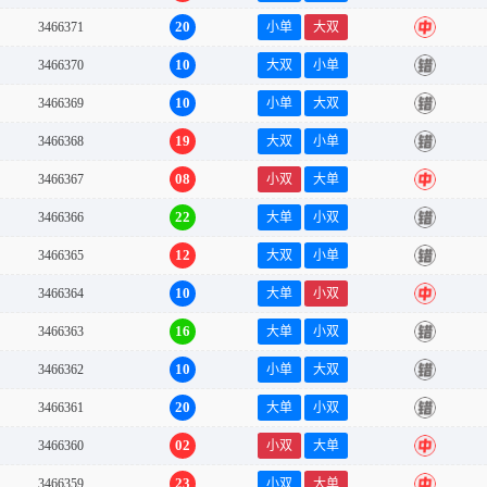
20
3466371
小单
大双
中
10
3466370
大双
小单
错
10
3466369
小单
大双
错
19
3466368
大双
小单
错
08
3466367
小双
大单
中
22
3466366
大单
小双
错
12
3466365
大双
小单
错
10
3466364
大单
小双
中
16
3466363
大单
小双
错
10
3466362
小单
大双
错
20
3466361
大单
小双
错
02
3466360
小双
大单
中
23
3466359
小双
大单
中