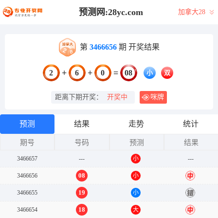
预测网:28yc.com
加拿大28
第
3466657
期 开奖结果
+
+
=
8
6
8
22
大
双
距离下期开奖：
开奖中
咪牌
预测
结果
走势
统计
期号
号码
预测
结果
3466657
---
小
---
08
3466656
小
中
19
3466655
小
错
18
3466654
大
中