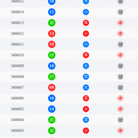
10
3466615
大
错
15
3466614
小
错
11
3466613
单
中
13
3466612
小
中
19
3466611
小
错
21
3466610
单
中
10
3466609
大
错
17
3466608
双
错
08
3466607
大
错
10
3466606
双
中
14
3466605
大
中
21
3466604
双
错
11
3466603
小
中