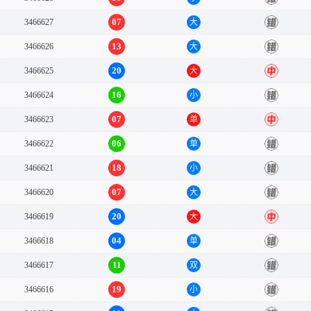
07
3466627
大
错
13
3466626
大
错
20
3466625
大
中
16
3466624
小
错
07
3466623
单
中
06
3466622
单
错
18
3466621
小
错
07
3466620
大
错
20
3466619
大
中
04
3466618
单
错
11
3466617
双
错
19
3466616
小
错