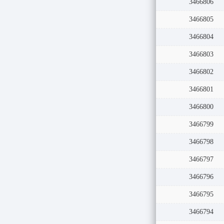
3466806
3466805
3466804
3466803
3466802
3466801
3466800
3466799
3466798
3466797
3466796
3466795
3466794