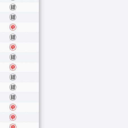
错
错
中
错
中
错
中
错
错
错
中
中
中