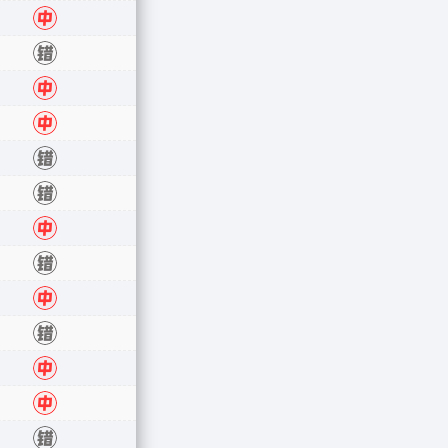
中
错
中
中
错
错
中
错
中
错
中
中
错