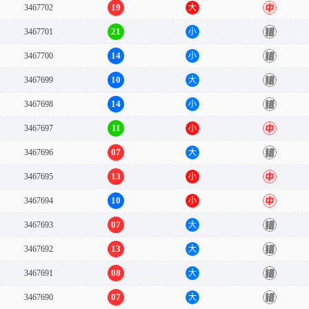
19
3467702
大
中
21
3467701
小
错
14
3467700
小
错
10
3467699
大
错
14
3467698
小
错
11
3467697
小
中
07
3467696
大
错
13
3467695
小
中
10
3467694
小
中
07
3467693
大
错
13
3467692
大
错
08
3467691
大
错
07
3467690
大
错