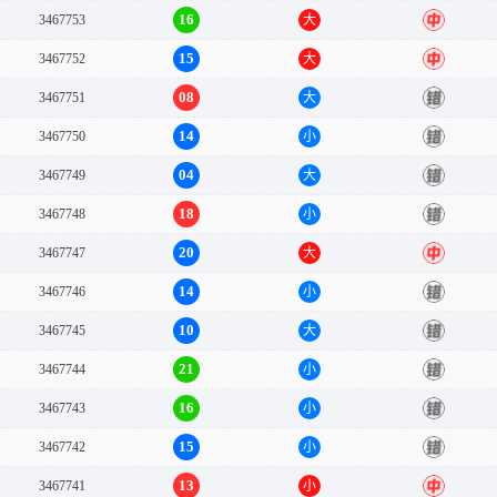
16
3467753
大
中
15
3467752
大
中
08
3467751
大
错
14
3467750
小
错
04
3467749
大
错
18
3467748
小
错
20
3467747
大
中
14
3467746
小
错
10
3467745
大
错
21
3467744
小
错
16
3467743
小
错
15
3467742
小
错
13
3467741
小
中