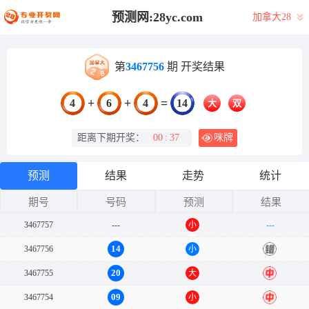
预测网:28yc.com
加拿大28
第
3467756
期 开奖结果
+
+
=
4
6
4
14
大
双
距离下期开奖：
00
:
37
咪牌
预测
结果
走势
统计
期号
号码
预测
结果
3467757
---
小
---
双
14
3467756
小
错
20
3467755
大
中
09
3467754
小
中