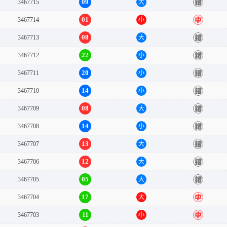
09
3467715
大
错
01
3467714
小
中
08
3467713
大
错
22
3467712
小
错
20
3467711
小
错
14
3467710
小
错
08
3467709
大
错
14
3467708
小
错
13
3467707
大
错
12
3467706
大
错
05
3467705
大
错
17
3467704
大
中
11
3467703
小
中