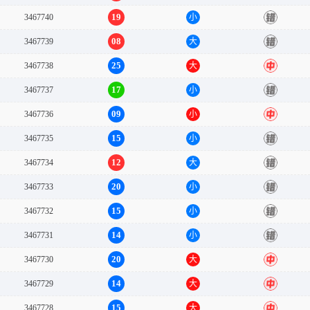
19
3467740
小
错
08
3467739
大
错
25
3467738
大
中
17
3467737
小
错
09
3467736
小
中
15
3467735
小
错
12
3467734
大
错
20
3467733
小
错
15
3467732
小
错
14
3467731
小
错
20
3467730
大
中
14
3467729
大
中
15
3467728
大
中