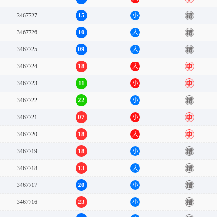
15
3467727
小
错
10
3467726
大
错
09
3467725
大
错
18
3467724
大
中
11
3467723
小
中
22
3467722
小
错
07
3467721
小
中
18
3467720
大
中
18
3467719
小
错
13
3467718
大
错
20
3467717
小
错
23
3467716
小
错