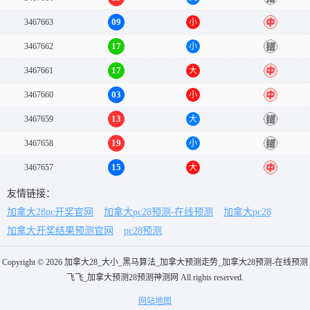
09
3467663
小
中
17
3467662
小
错
17
3467661
大
中
03
3467660
小
中
13
3467659
大
错
19
3467658
小
错
15
3467657
大
中
友情链接：
加拿大28pc开奖官网
加拿大pc28预测-在线预测
加拿大pc28
加拿大开奖结果预测官网
pc28预测
Copyright © 2026 加拿大28_大小_黑马算法_加拿大预测走势_加拿大28预测-在线预测
飞飞_加拿大预测28预测神测网 All rights reserved.
网站地图