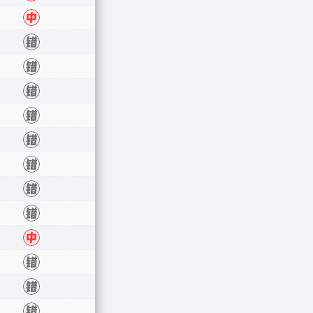
中
错
错
错
错
错
错
错
错
中
错
错
错