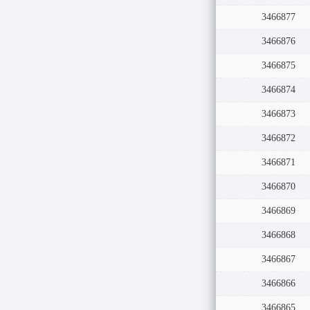
3466877
3466876
3466875
3466874
3466873
3466872
3466871
3466870
3466869
3466868
3466867
3466866
3466865