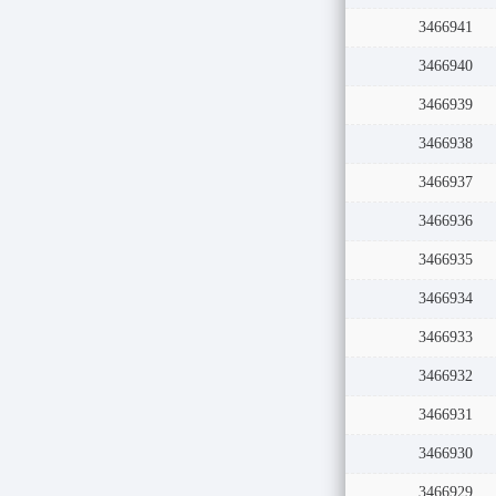
3466941
3466940
3466939
3466938
3466937
3466936
3466935
3466934
3466933
3466932
3466931
3466930
3466929