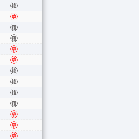
错
中
错
错
中
中
错
错
错
错
中
中
中