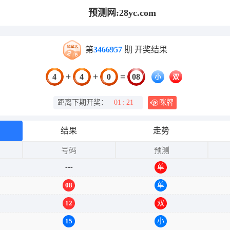
预测网:28yc.com
第
3466957
期 开奖结果
+
+
=
4
4
0
08
小
双
距离下期开奖：
01
:
21
咪牌
结果
走势
号码
预测
---
单
08
单
12
双
15
小