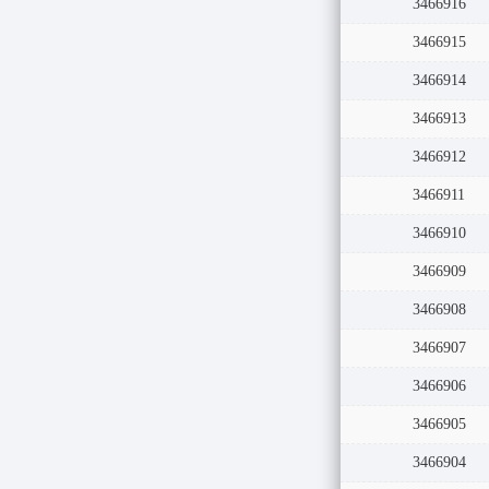
3466916
3466915
3466914
3466913
3466912
3466911
3466910
3466909
3466908
3466907
3466906
3466905
3466904