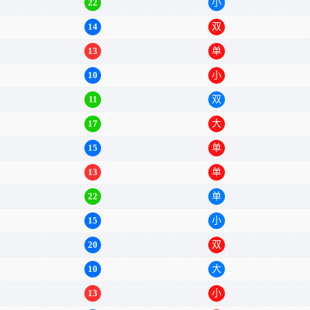
22
小
14
双
13
单
10
小
11
双
17
大
15
单
13
单
22
单
15
小
20
双
10
大
13
小