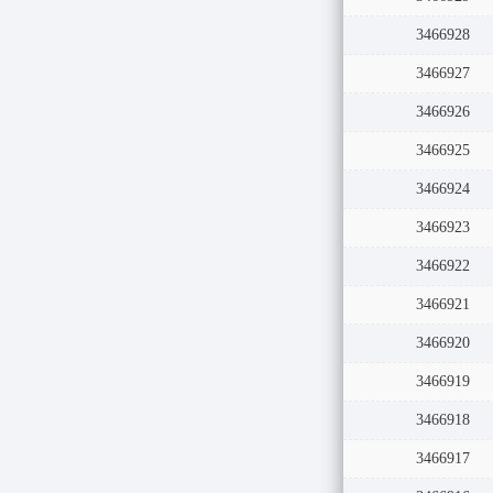
3466928
3466927
3466926
3466925
3466924
3466923
3466922
3466921
3466920
3466919
3466918
3466917