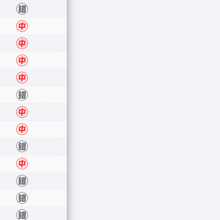
错
中
中
中
中
错
中
中
错
中
错
错
错