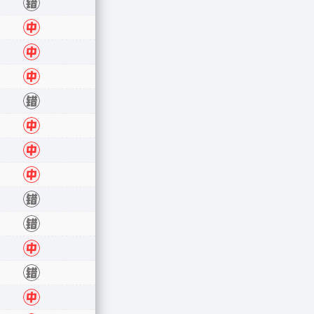
错
中
中
中
错
中
中
中
错
错
中
错
中