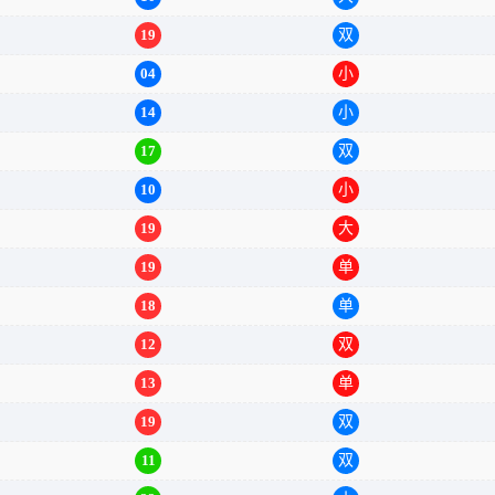
19
双
04
小
14
小
17
双
10
小
19
大
19
单
18
单
12
双
13
单
19
双
11
双