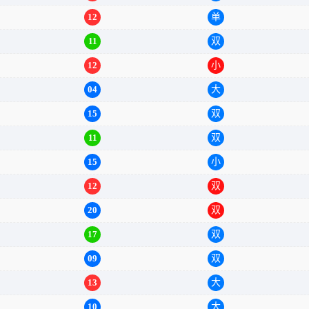
12
单
11
双
12
小
04
大
15
双
11
双
15
小
12
双
20
双
17
双
09
双
13
大
10
大