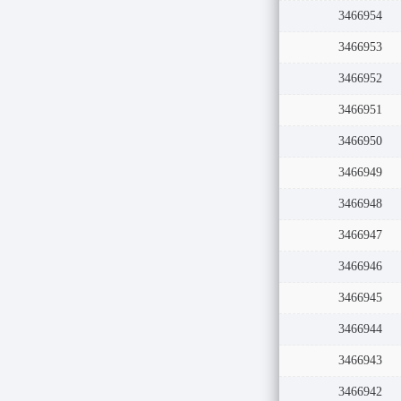
3466954
3466953
3466952
3466951
3466950
3466949
3466948
3466947
3466946
3466945
3466944
3466943
3466942