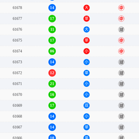
14
61678
大
中
17
61677
单
中
11
61676
大
错
17
61675
单
中
06
61674
小
中
14
61673
小
错
12
61672
单
错
21
61671
小
错
16
61670
小
错
17
61669
双
错
14
61668
小
错
14
61667
单
错
10
61666
单
错