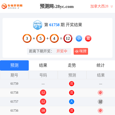
预测网:28yc.com
加拿大西28
第
61758
期 开奖结果
+
+
=
3
5
4
12
小
双
距离下期开奖：
开奖中
咪牌
预测
结果
走势
统计
期号
号码
预测
结果
61759
---
双
---
12
61758
双
中
12
61757
大
错
18
61756
双
中