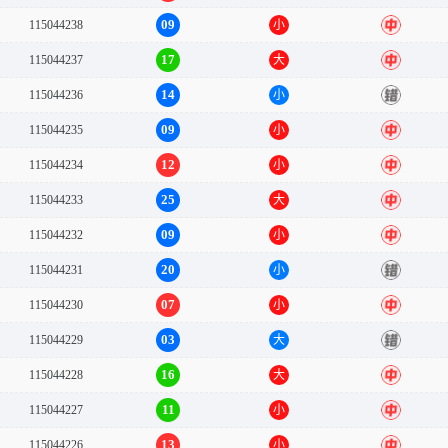
09
115044238
小
中
17
115044237
大
中
14
115044236
小
错
09
115044235
小
中
12
115044234
小
中
25
115044233
大
中
09
115044232
小
中
20
115044231
小
错
07
115044230
小
中
03
115044229
大
错
16
115044228
大
中
11
115044227
小
中
13
115044226
小
中