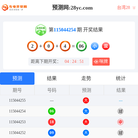
预测网:28yc.com
台湾28
第
115044254
期 开奖结果
+
+
=
2
0
4
06
小
双
距离下期开奖：
04
:
24
:
51
咪牌
预测
结果
走势
统计
期号
号码
预测
结果
115044255
---
大
---
单
06
115044254
大
错
18
115044253
大
中
09
115044252
大
错