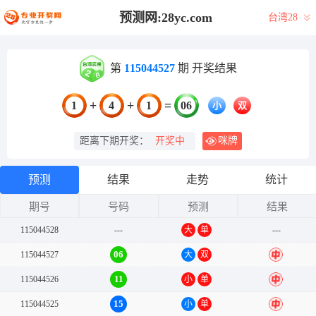
预测网:28yc.com
台湾28
第
115044527
期 开奖结果
+
+
=
1
4
1
06
小
双
距离下期开奖：
开奖中
咪牌
预测
结果
走势
统计
期号
号码
预测
结果
115044528
---
大
单
---
06
115044527
大
双
中
11
115044526
小
单
中
15
115044525
小
单
中