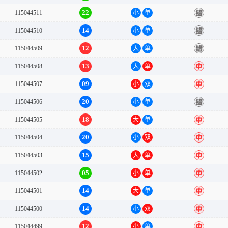
22
115044511
小
单
错
14
115044510
小
单
错
12
115044509
大
单
错
13
115044508
大
单
中
09
115044507
小
双
中
20
115044506
小
单
错
18
115044505
大
单
中
20
115044504
小
双
中
15
115044503
大
单
中
05
115044502
小
单
中
14
115044501
大
单
中
14
115044500
小
双
中
12
115044499
小
单
中