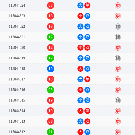
07
115044524
大
单
中
13
115044523
小
双
中
13
115044522
大
双
错
17
115044521
小
双
错
12
115044520
小
双
中
17
115044519
小
双
错
15
115044518
大
双
中
13
115044517
大
单
中
05
115044516
小
双
中
19
115044515
小
双
错
19
115044514
大
单
中
08
115044513
大
双
中
21
115044512
大
双
中