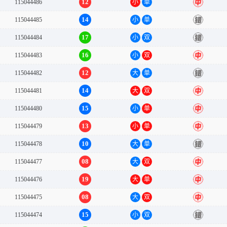
12
115044486
小
单
中
14
115044485
小
单
错
17
115044484
小
双
错
16
115044483
小
双
中
12
115044482
大
单
错
14
115044481
大
双
中
15
115044480
小
单
中
13
115044479
小
单
中
10
115044478
大
单
错
08
115044477
大
双
中
19
115044476
大
单
中
08
115044475
大
双
中
15
115044474
小
双
错